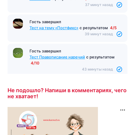
7/16
36 минут назад
Гость завершил
Тест «Ася»
с результатом
11/14
37 минут назад
Гость завершил
Тест на тему «Постфикс»
с результатом
4/5
39 минут назад
Гость завершил
Тест Правописание наречий
с результатом
4/10
Не подошло? Напиши в комментариях, чего
43 минуты назад
не хватает!