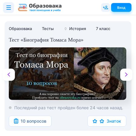
Вход
Образовака
Тесты
🏺
История
7 класс
Тест «Биография Томаса Мора»
Последний раз тест пройден более 24 часов назад.
10 вопросов
Знаток