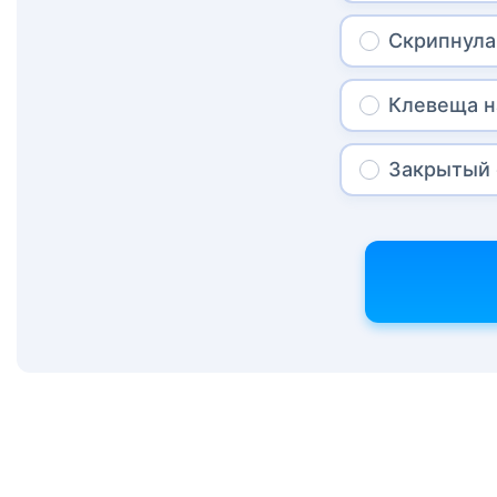
Скрипнула
Клевеща н
Закрытый 