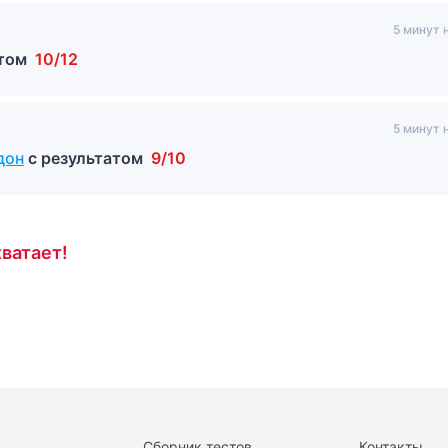
5 минут 
атом
10/12
5 минут 
дон
с результатом
9/10
ватает!
Сборник тестов
Контакты