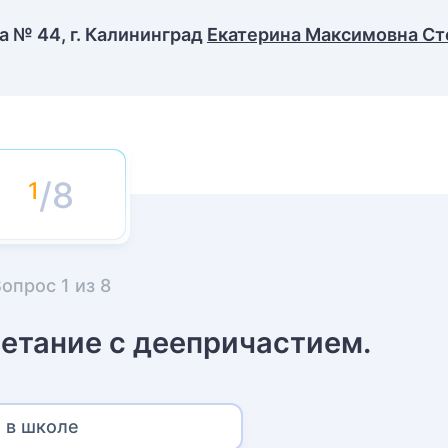
 № 44, г. Калининград
Екатерина Максимовна Ст
/8
Вопрос
1
из
8
етание с деепричастием.
 в школе