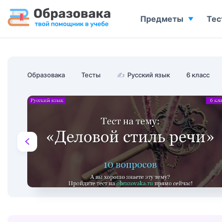
Предметы
Тес
Образовака
Тесты
✍
Русский язык
6 класс