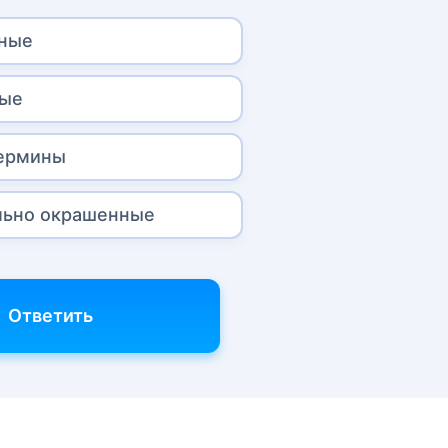
чные
ные
термины
льно окрашенные
Ответить