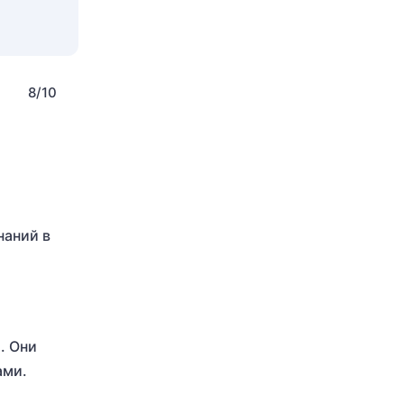
8/10
наний в
. Они
ами.