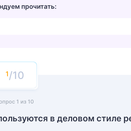
ндуем прочитать:
/10
опрос
1
из
10
пользуются в деловом стиле р