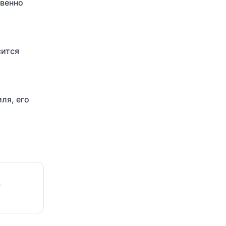
твенно
сится
ля, его