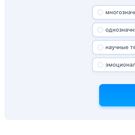
многозна
однознач
научные 
эмоциона