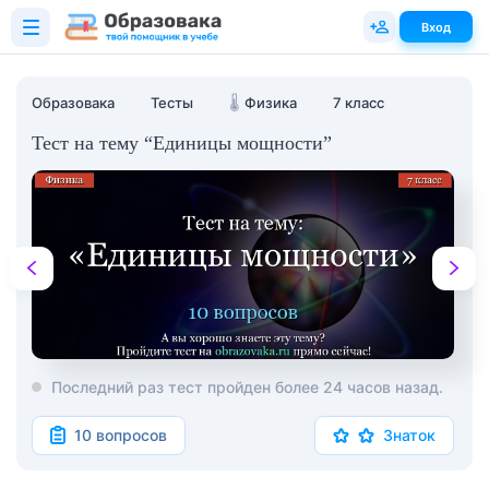
Вход
Образовака
Тесты
🌡️
Физика
7 класс
Тест на тему “Единицы мощности”
Последний раз тест пройден более 24 часов назад.
10 вопросов
Знаток