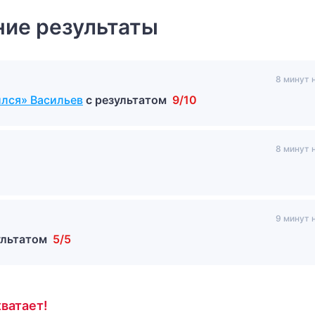
ие результаты
8 минут 
ился» Васильев
с результатом
9/10
8 минут 
9 минут 
ультатом
5/5
ватает!