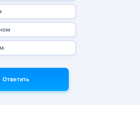
м
ном
м.
Ответить