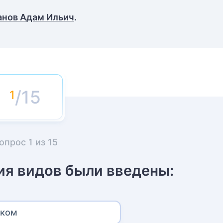
анов Адам Ильич
.
/15
опрос
1
из
15
ия видов были введены:
рком