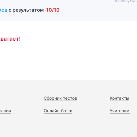
53 минуты 
ков
с результатом
10/10
ватает!
Сборник тестов
Контакты
жания
Онлайн-баттл
Учителям