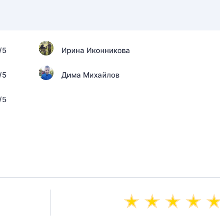
/5
Ирина Иконникова
/5
Дима Михайлов
/5