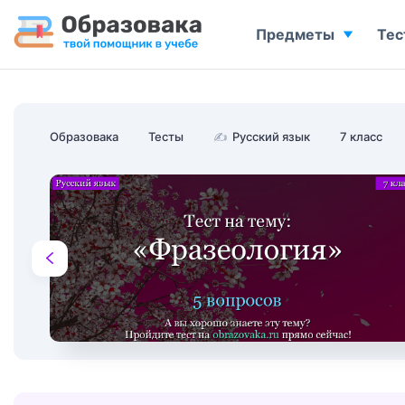
Предметы
Тес
Образовака
Тесты
✍
Русский язык
7 класс