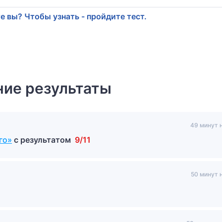
е вы? Чтобы узнать - пройдите тест.
ие результаты
49 минут 
го»
с результатом
9/11
50 минут 