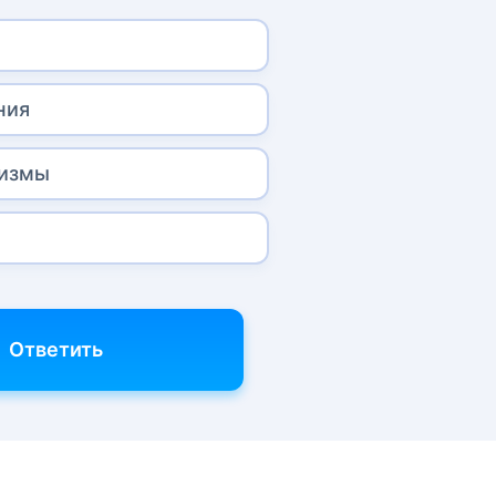
ния
гизмы
Ответить