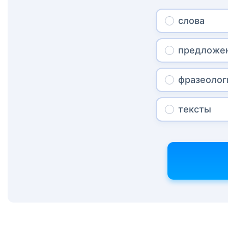
слова
предложе
фразеоло
тексты