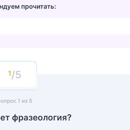
ндуем прочитать:
/5
Вопрос
1
из
5
ает фразеология?