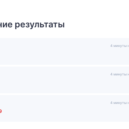
ие результаты
4 минуты 
4 минуты 
4 минуты 
9