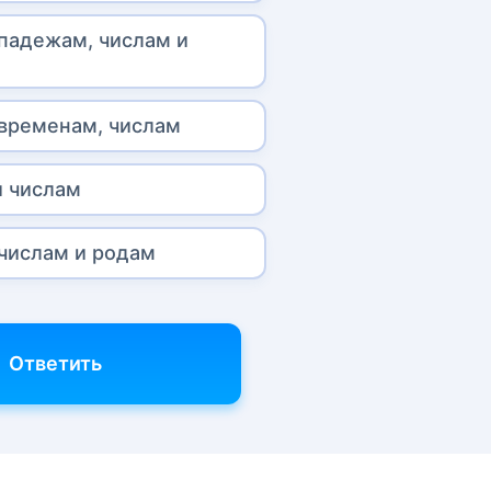
 падежам, числам и
 временам, числам
и числам
 числам и родам
Ответить