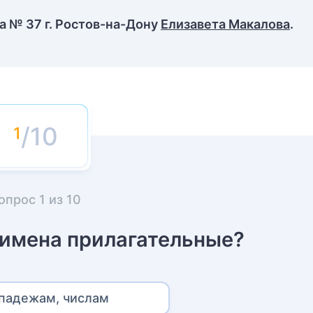
 № 37 г. Ростов-на-Дону
Елизавета Макалова
.
/10
опрос
1
из
10
 имена прилагательные?
 падежам, числам