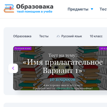
Предметы
Тес
Образовака
Тесты
✍
Русский язык
10 класс