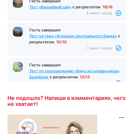
Гость завершил
Тест «Вишнёвый сад»
с результатом
16/16
6 минут назад
Гость завершил
Тест на тему «Функции Центрального банка»
с
результатом
10/10
7 минут назад
Гость завершил
Тест по произведению «Вино из одуванчиков»
Брэдбери
с результатом
12/13
8 минут назад
Не подошло? Напиши в комментариях, чего
не хватает!