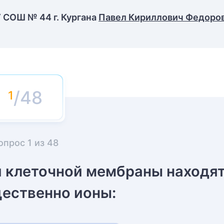
 СОШ № 44 г. Кургана
Павел Кириллович Федоро
/48
опрос
1
из
48
и клеточной мембраны находя
ественно ионы: