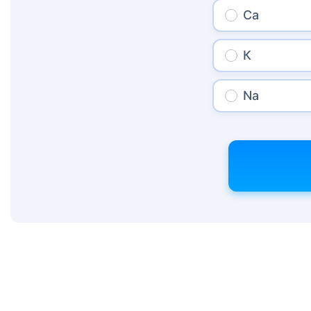
Са
К
Nа