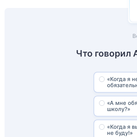
В
Что говорил 
«Когда я н
обязатель
«А мне об
школу?»
«Когда я в
не буду!»