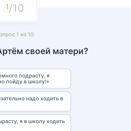
/10
опрос
1
из
10
Артём своей матери?
емного подрасту, я
но пойду в школу!»
язательно надо ходить в
ырасту, я в школу ходить