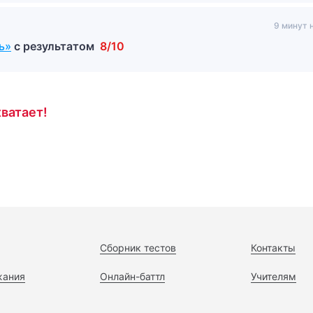
9 минут 
ь»
с результатом
8/10
ватает!
Сборник тестов
Контакты
жания
Онлайн-баттл
Учителям