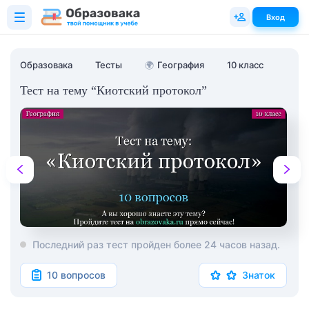
Вход
Образовака
Тесты
🌍
География
10 класс
Тест на тему “Киотский протокол”
Последний раз тест пройден более 24 часов назад.
10 вопросов
Знаток