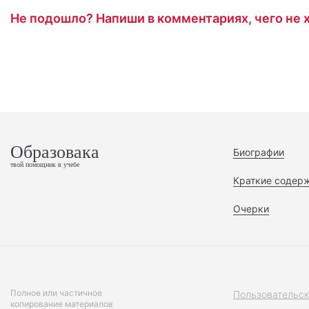
Не подошло? Напиши в комментариях, чего не х
Образовака
Биографии
твой помощник в учебе
Краткие содер
Очерки
Полное или частичное
Пользовательск
копирование материалов