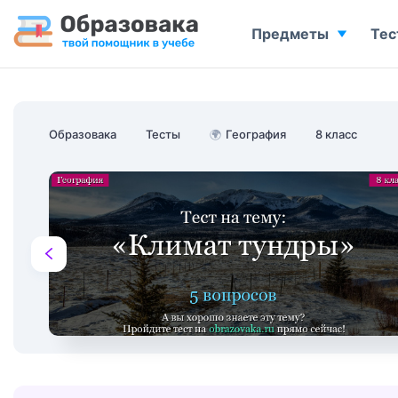
Предметы
Тес
Образовака
Тесты
🌍
География
8 класс