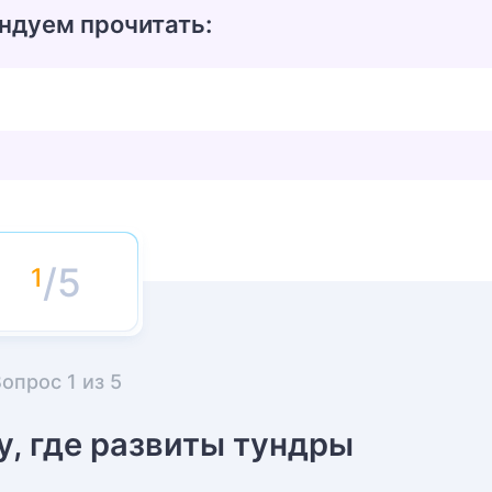
ндуем прочитать:
/5
Вопрос
1
из
5
у, где развиты тундры