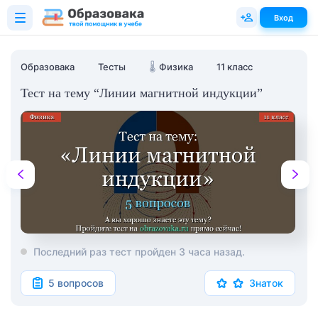
Вход
Образовака
Тесты
🌡️
Физика
11 класс
Тест на тему “Линии магнитной индукции”
Последний раз тест пройден 3 часа назад.
5 вопросов
Знаток