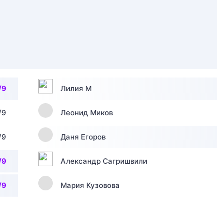
/9
Лилия М
/9
Леонид Миков
/9
Даня Егоров
/9
Александр Сагришвили
/9
Мария Кузовова