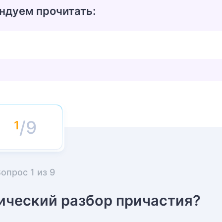
ндуем прочитать:
/9
Вопрос
1
из
9
ический разбор причастия?