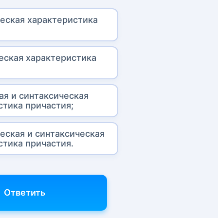
еская характеристика
;
еская характеристика
;
ая и синтаксическая
стика причастия;
еская и синтаксическая
стика причастия.
Ответить