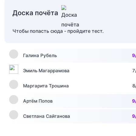
Доска почёта
Чтобы попасть сюда - пройдите тест.
Галина Рубель
9
Эмиль Магаррамова
7
Маргарита Трошина
8
Артём Попов
9
Светлана Сайганова
9