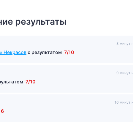
ие результаты
8 минут 
10
8 минут 
» Некрасов
с результатом
7/10
9 минут 
зультатом
7/10