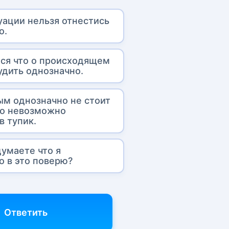
уации нельзя отнестись
о.
ся что о происходящем
удить однозначно.
ым однозначно не стоит
го невозможно
в тупик.
думаете что я
о в это поверю?
Ответить