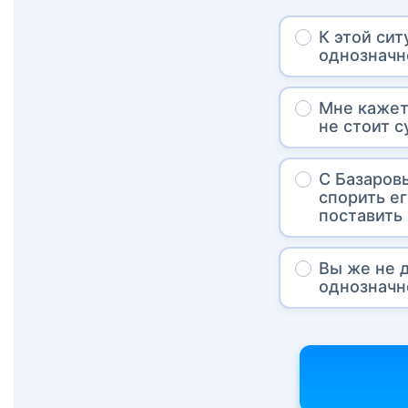
К этой сит
однозначн
Мне кажет
не стоит с
С Базаров
спорить е
поставить 
Вы же не 
однозначн