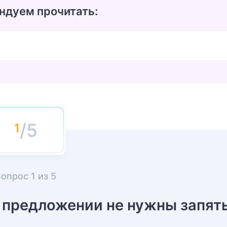
ндуем прочитать:
/5
Вопрос
1
из
5
в предложении не нужны запят