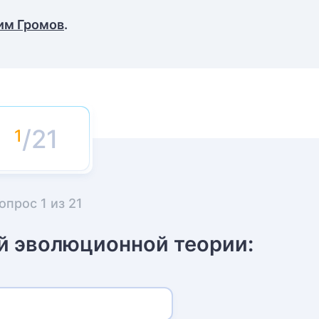
им Громов
.
/21
опрос
1
из
21
й эволюционной теории: