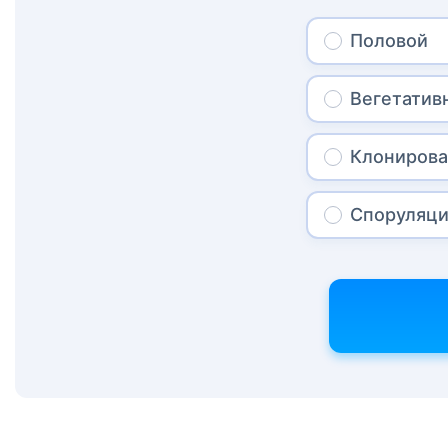
Половой
Вегетатив
Клониров
Споруляц