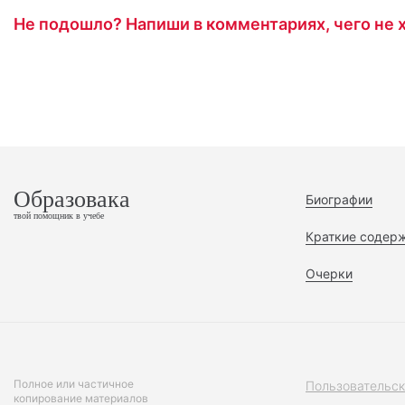
Не подошло? Напиши в комментариях, чего не х
Образовака
Биографии
твой помощник в учебе
Краткие содер
Очерки
Полное или частичное
Пользовательск
копирование материалов