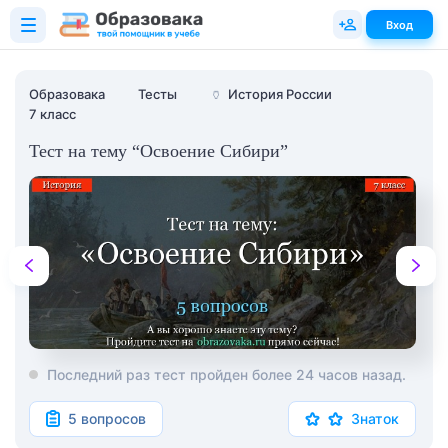
Вход
Образовака
Тесты
🏺
История России
7 класс
Тест на тему “Освоение Сибири”
Последний раз тест пройден более 24 часов назад.
5 вопросов
Знаток