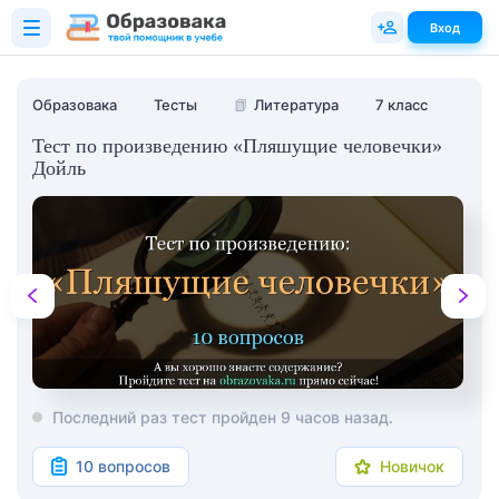
Вход
Образовака
Тесты
📗
Литература
7 класс
Тест по произведению «Пляшущие человечки»
Дойль
Последний раз тест пройден 9 часов назад.
10 вопросов
Новичок