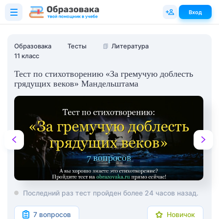
Вход
Образовака
Тесты
📗
Литература
11 класс
Тест по стихотворению «За гремучую доблесть
грядущих веков» Мандельштама
Последний раз тест пройден более 24 часов назад.
7 вопросов
Новичок