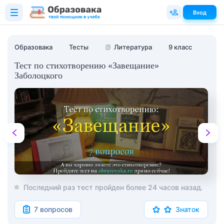
Вход
Образовака
Тесты
📗
Литература
9 класс
Тест по стихотворению «Завещание»
Заболоцкого
Последний раз тест пройден более 24 часов назад.
7 вопросов
Знаток