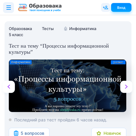
Вход
Образовака
Тесты
🤖
Информатика
5 класс
Тест на тему “Процессы информационной
культуры”
Последний раз тест пройден 6 часов назад.
5 вопросов
Новичок