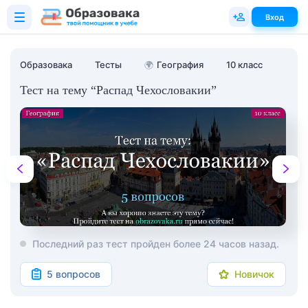
Вход
Образовака
Тесты
🌍
География
10 класс
Тест на тему “Распад Чехословакии”
Последний раз тест пройден более 24 часов назад.
5 вопросов
Новичок