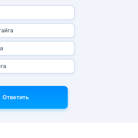
тайга
а
га
Ответить