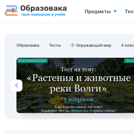
Предметы
Тес
Образовака
Тесты
🌍
Окружающий мир
4 клас