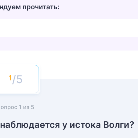
ндуем прочитать:
/5
Вопрос
1
из
5
 наблюдается у истока Волги?