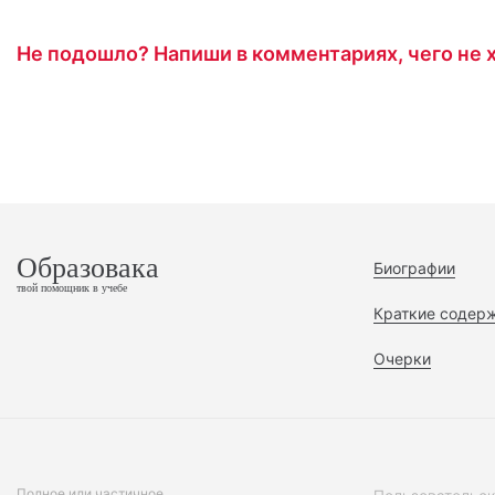
Не подошло? Напиши в комментариях, чего не х
Образовака
Биографии
твой помощник в учебе
Краткие содер
Очерки
Полное или частичное