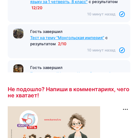
языку за 1 четверть, 8 класс"
с результатом
12/20
10 минут назад
Гость завершил
Тест на тему "Монгольская империя"
с
результатом
2/10
10 минут назад
Гость завершил
Тест на тему "Империя Карла Великого"
с
результатом
3/10
12 минут назад
Не подошло? Напиши в комментариях, чего
не хватает!