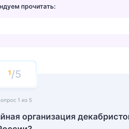
ндуем прочитать:
/5
Вопрос
1
из
5
айная организация декабристо
России?