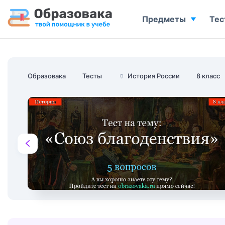
Предметы
Тес
Образовака
Тесты
🏺
История России
8 класс