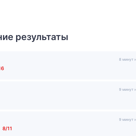
ие результаты
8 минут 
16
9 минут 
9 минут 
м
8/11