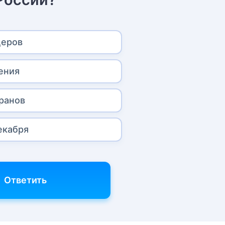
церов
ения
ранов
екабря
Ответить