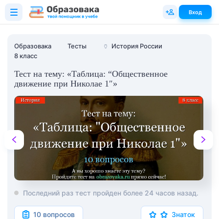
Вход
Образовака
Тесты
🏺
История России
8 класс
Тест на тему: «Таблица: “Общественное
движение при Николае 1″»
Последний раз тест пройден более 24 часов назад.
10 вопросов
Знаток