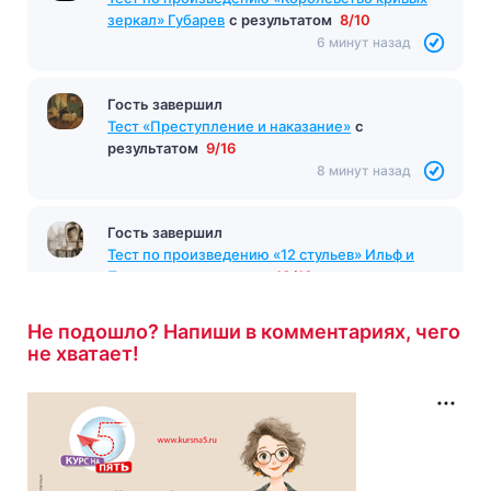
зеркал» Губарев
с результатом
8/10
6 минут назад
Гость завершил
Тест «Преступление и наказание»
с
результатом
9/16
8 минут назад
Гость завершил
Тест по произведению «12 стульев» Ильф и
Петров
с результатом
10/10
8 минут назад
Не подошло? Напиши в комментариях, чего
не хватает!