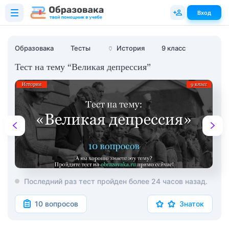
Вход
Образовака
Тесты
🏺
История
9 класс
Тест на тему “Великая депрессия”
Последний раз тест пройден более 24 часов назад.
10 вопросов
Знаток