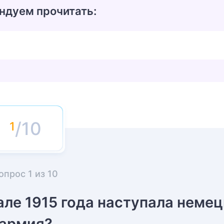
ндуем прочитать:
/10
опрос
1
из
10
але 1915 года наступала неме
армия?