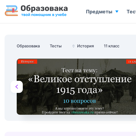
Предметы
Тес
Образовака
Тесты
🏺
История
11 класс