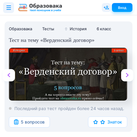
Вход
Образовака
Тесты
🏺
История
6 класс
Тест на тему «Верденский договор»
Последний раз тест пройден более 24 часов назад.
5 вопросов
Знаток