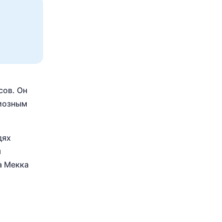
сов. Он
гиозным
дях
я
а Мекка