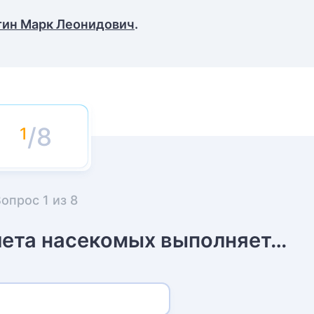
тин Марк Леонидович
.
/8
Вопрос
1
из
8
лета насекомых выполняет…