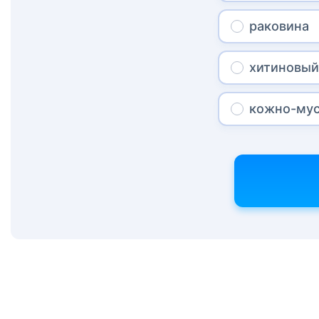
раковина
хитиновый
кожно-му