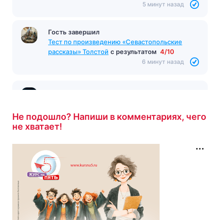
Гость завершил
Тест по стихотворению «Послушайте!»
Маяковского
с результатом
8/8
5 минут назад
Гость завершил
Тест по произведению «Севастопольские
рассказы» Толстой
с результатом
4/10
6 минут назад
Не подошло? Напиши в комментариях, чего
не хватает!