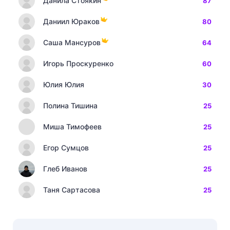
Данила Стоякин
87
Даниил Юраков
80
Саша Мансуров
64
Игорь Проскуренко
60
Юлия Юлия
30
Полина Тишина
25
Миша Тимофеев
25
Егор Сумцов
25
Глеб Иванов
25
Таня Сартасова
25