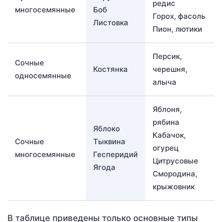
редис
многосемянные
Боб
Горох, фасоль
Листовка
Пион, лютики
Персик,
Сочные
Костянка
черешня,
односемянные
алыча
Яблоня,
рябина
Яблоко
Кабачок,
Сочные
Тыквина
огурец
многосемянные
Гесперидий
Цитрусовые
Ягода
Смородина,
крыжовник
В таблице приведены только основные типы