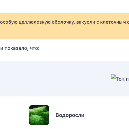
т особую целлюлозную оболочку, вакуоли с клеточным 
 показало, что:
Водоросли