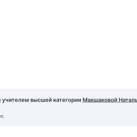
с учителем высшей категории
Макшаковой Натал
т.