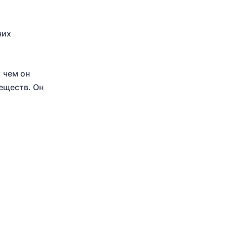
них
: чем он
еществ. Он