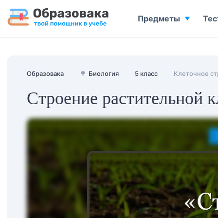
Предметы
Тес
Образовака
🌳
Биология
5 класс
Клеточное ст
Строение растительной к