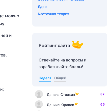
Ядро
Клеточная теория
еде можно
му.
аней и
Рейтинг сайта
тов.
Отвечайте на вопросы и
зарабатывайте баллы!
Неделя
Общий
и;
87
Данила Стоякин
65
Даниил Юраков