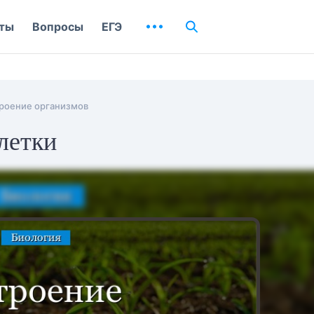
ты
Вопросы
ЕГЭ
роение организмов
летки