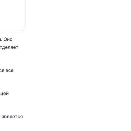
. Оно
отделяет
ся все
ющей
и является