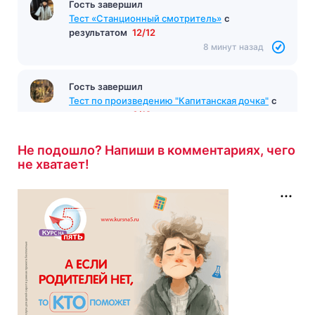
Гость завершил
Тест на тему Вводный тест 8-й класс Вариант
2
с результатом
17/22
8 минут назад
Гость завершил
Тест «Станционный смотритель»
с
результатом
12/12
8 минут назад
Не подошло? Напиши в комментариях, чего
не хватает!