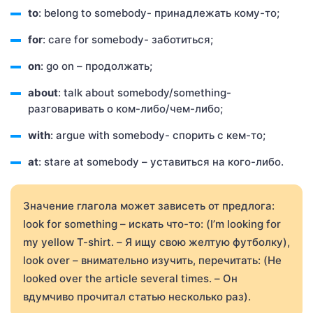
to
: belong to somebody- принадлежать кому-то;
for
: care for somebody- заботиться;
on
: go on – продолжать;
about
: talk about somebody/something-
разговаривать о ком-либо/чем-либо;
with
: argue with somebody- спорить с кем-то;
at
: stare at somebody – уставиться на кого-либо.
Значение глагола может зависеть от предлога:
look for something – искать что-то: (I’m looking for
my yellow T-shirt. – Я ищу свою желтую футболку),
look over – внимательно изучить, перечитать: (He
looked over the article several times. – Он
вдумчиво прочитал статью несколько раз).