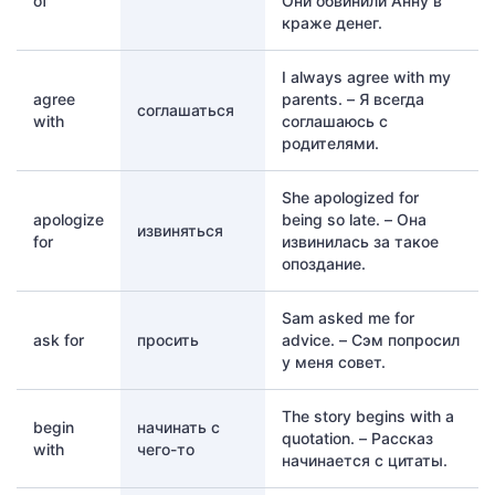
of
Они обвинили Анну в
краже денег.
I always agree with my
agree
parents. – Я всегда
соглашаться
with
соглашаюсь с
родителями.
She apologized for
apologize
being so late. – Она
извиняться
for
извинилась за такое
опоздание.
Sam asked me for
ask for
просить
advice. – Сэм попросил
у меня совет.
The story begins with a
begin
начинать с
quotation. – Рассказ
with
чего-то
начинается с цитаты.