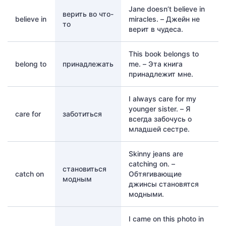
Jane doesn’t believe in
верить во что-
believe in
miracles. – Джейн не
то
верит в чудеса.
This book belongs to
belong to
принадлежать
me. – Эта книга
принадлежит мне.
I always care for my
younger sister. – Я
care for
заботиться
всегда забочусь о
младшей сестре.
Skinny jeans are
catching on. –
становиться
catch on
Обтягивающие
модным
джинсы становятся
модными.
I came on this photo in