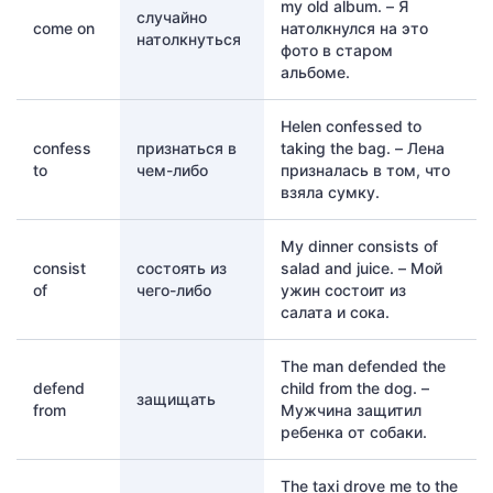
my old album. – Я
случайно
come on
натолкнулся на это
натолкнуться
фото в старом
альбоме.
Helen confessed to
confess
признаться в
taking the bag. – Лена
to
чем-либо
призналась в том, что
взяла сумку.
My dinner consists of
consist
состоять из
salad and juice. – Мой
of
чего-либо
ужин состоит из
салата и сока.
The man defended the
defend
child from the dog. –
защищать
from
Мужчина защитил
ребенка от собаки.
The taxi drove me to the