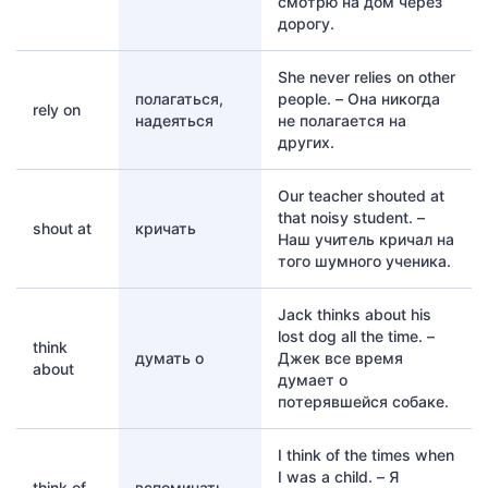
смотрю на дом через
дорогу.
She never relies on other
полагаться,
people. – Она никогда
rely on
надеяться
не полагается на
других.
Our teacher shouted at
that noisy student. –
shout at
кричать
Наш учитель кричал на
того шумного ученика.
Jack thinks about his
lost dog all the time. –
think
думать о
Джек все время
about
думает о
потерявшейся собаке.
I think of the times when
I was a child. – Я
think of
вспоминать