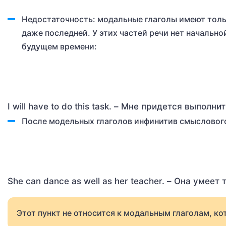
Недостаточность: модальные глаголы имеют толь
даже последней. У этих частей речи нет начально
будущем времени:
I will have to do this task. – Мне придется выполни
После модельных глаголов инфинитив смыслового 
She can dance as well as her teacher. – Она умеет
Этот пункт не относится к модальным глаголам, кот