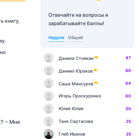
Отвечайте на вопросы и
ь книгу,
зарабатывайте баллы!
Неделя
Общий
му.
сно
87
Данила Стоякин
80
Даниил Юраков
64
Саша Мансуров
Игорь Проскуренко
60
Юлия Юлия
30
Таня Сартасова
t? – Мне
25
Глеб Иванов
25