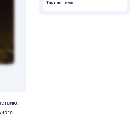
Тест по теме
йствию.
ьного