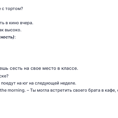
е с тортом?
ть в кино вчера.
так высоко.
ность)
:
жешь сесть на свое место в классе.
ске?
ь поедут на юг на следующей неделе.
in the morning. – Ты могла встретить своего брата в кафе,