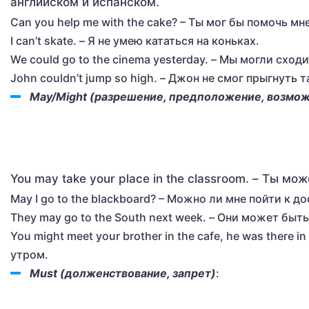
английском и испанском.
Can you help me with the cake? – Ты мог бы помочь мн
I can’t skate. – Я не умею кататься на коньках.
We could go to the cinema yesterday. – Мы могли сходи
John couldn’t jump so high. – Джон не смог прыгнуть 
May/Might (разрешение, предположение, возмож
You may take your place in the classroom. – Ты мо
May I go to the blackboard? – Можно ли мне пойти к до
They may go to the South next week. – Они может быт
You might meet your brother in the cafe, he was there 
утром.
Must (долженствование, запрет)
: