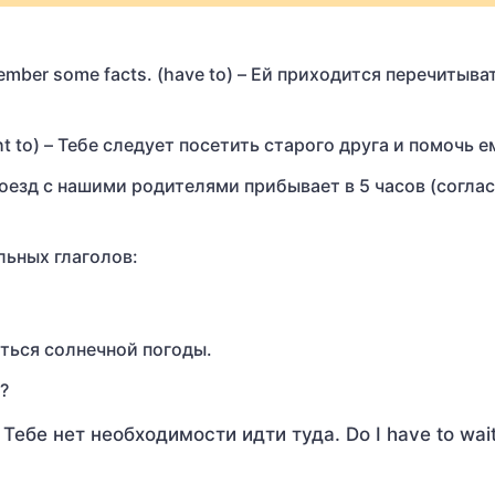
member some facts. (have to) – Ей приходится перечитыват
ught to) – Тебе следует посетить старого друга и помочь е
o) – Поезд с нашими родителями прибывает в 5 часов (согла
льных глаголов:
ждаться солнечной погоды.
?
 – Тебе нет необходимости идти туда. Do I have to wai