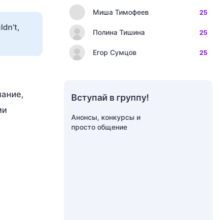
Миша Тимофеев
25
dn’t,
Полина Тишина
25
Егор Сумцов
25
мание,
Вступай в группу!
ми
Анонсы, конкурсы и
просто общение