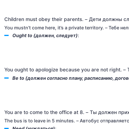
Children must obey their parents. – Дети должны 
You mustn’t come here, it’s a private territory. – Тебе
Ought to (должен, следует)
:
You ought to apologize because you are not right. 
Be to (должен согласно плану, расписанию, дого
You are to come to the office at 8. – Ты должен пр
The bus is to leave in 5 minutes. – Автобус отправляет
Need (нуждаться)
: