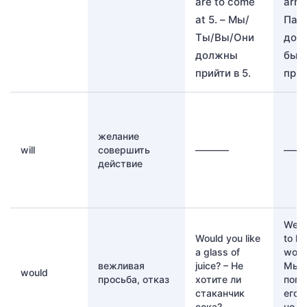
are to come
arriv
at 5. – Мы/
Пас
Ты/Вы/Они
дол
должны
был
прийти в 5.
приб
желание
will
совершить
———–
——
действие
We a
Would you like
to he
a glass of
would
вежливая
juice? – Не
Мы
would
просьба, отказ
хотите ли
попр
стаканчик
его 
сока?
но о