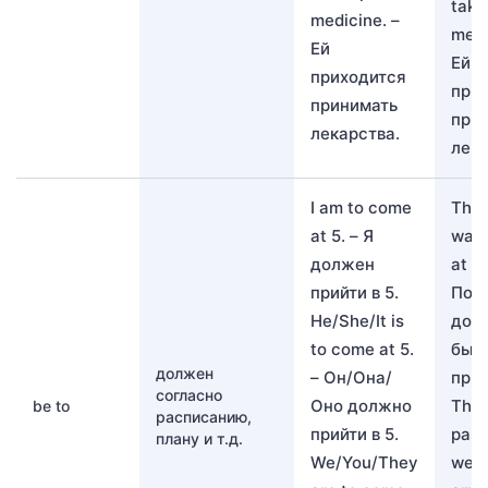
take
medicine. –
medi
Ей
Ей
приходится
при
принимать
при
лекарства.
лека
I am to come
The 
at 5. – Я
was 
должен
at 6.
прийти в 5.
Пое
He/She/It is
дол
to come at 5.
быт
должен
– Он/Она/
приб
согласно
Оно должно
The
be to
расписанию,
прийти в 5.
pass
плану и т.д.
We/You/They
were