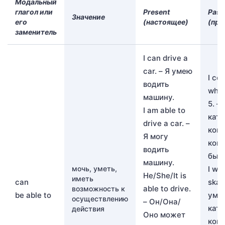
Модальный
глагол или
Present
Past
Значение
его
(настоящее)
(пр
заменитель
I can drive a
car. – Я умею
I co
водить
when
машину.
5. –
I am able to
ката
drive a car. –
конь
Я могу
когд
водить
было
машину.
мочь, уметь,
I wa
He/She/It is
иметь
can
skat
able to drive.
возможность к
be able to
уме
осуществлению
– Он/Она/
ката
действия
Оно может
конь