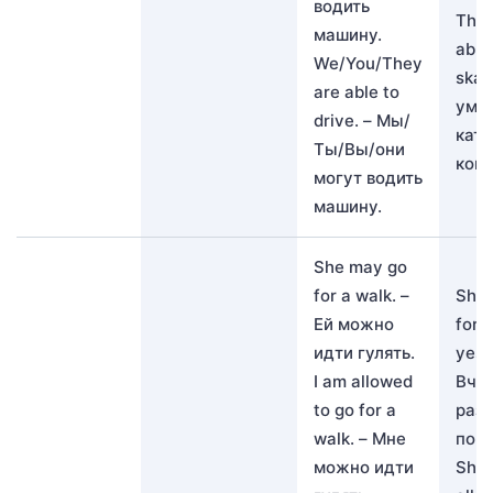
водить
The
машину.
able
We/You/They
skat
are able to
уме
drive. – Мы/
ката
Ты/Вы/они
конь
могут водить
машину.
She may go
for a walk. –
She 
Ей можно
for 
идти гулять.
yest
I am allowed
Вчер
to go for a
раз
walk. – Мне
погу
можно идти
She