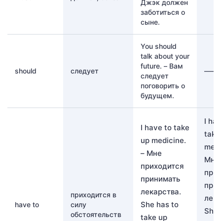
Джэк должен
заботиться о
сыне.
You should
talk about your
future. – Вам
should
следует
——
следует
поговорить о
будущем.
I had
I have to take
take
up medicine.
medi
– Мне
Мне
приходится
при
принимать
при
лекарства.
приходится в
лека
She has to
have to
силу
She 
обстоятельств
take up