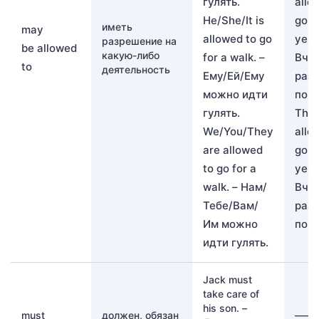
гулять.
allo
He/She/It is
go f
иметь
may
allowed to go
yest
разрешение на
be allowed
какую-либо
for a walk. –
Вчер
to
деятельность
Ему/Ей/Ему
раз
можно идти
погу
гулять.
The
We/You/They
allo
are allowed
go f
to go for a
yest
walk. – Нам/
Вче
Тебе/Вам/
раз
Им можно
погу
идти гулять.
Jack must
take care of
his son. –
must
должен, обязан
——