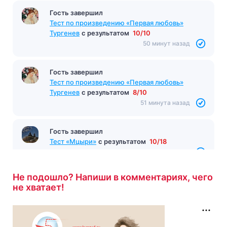
Гость завершил
Гость завершил
Тест на тему "Кто правил после Годунова?"
с
Тест по произведению «Первая любовь»
результатом
4/5
Тургенев
с результатом
10/10
49 минут назад
50 минут назад
Гость завершил
Тест по произведению «Первая любовь»
Тургенев
с результатом
8/10
51 минута назад
Гость завершил
Тест «Мцыри»
с результатом
10/18
58 минут назад
Не подошло? Напиши в комментариях, чего
не хватает!