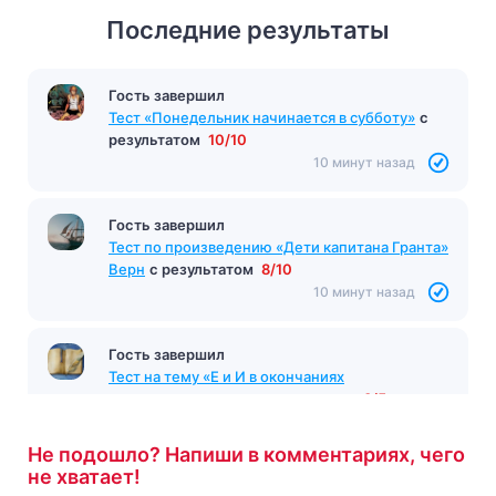
Последние результаты
Гость завершил
Гость завершил
Тесты Начало 19 века по истории России
с
Тест «Понедельник начинается в субботу»
с
результатом
6/10
результатом
10/10
9 минут назад
10 минут назад
Гость завершил
Тест по произведению «Дети капитана Гранта»
Верн
с результатом
8/10
10 минут назад
Гость завершил
Тест на тему «Е и И в окончаниях
существительных»
с результатом
3/5
12 минут назад
Не подошло? Напиши в комментариях, чего
не хватает!