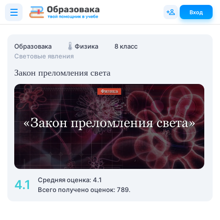
Вход
Образовака
🌡️
Физика
8 класс
Световые явления
Закон преломления света
Средняя оценка: 4.1
4.1
Всего получено оценок: 789.