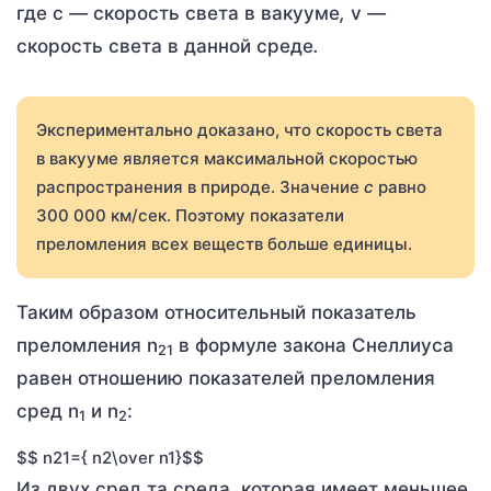
где c
—
скорость света в вакууме
,
v
—
скорость света в данной среде
.
Экспериментально доказано, что скорость света
в вакууме является максимальной скоростью
распространения в природе. Значение
c
равно
300 000 км/сек. Поэтому показатели
преломления всех веществ больше единицы.
Таким образом относительный показатель
преломления n
в формуле закона Снеллиуса
21
равен отношению показателей преломления
сред n
и n
:
1
2
$$ n21={ n2\over n1}$$
Из двух сред та среда, которая имеет меньшее