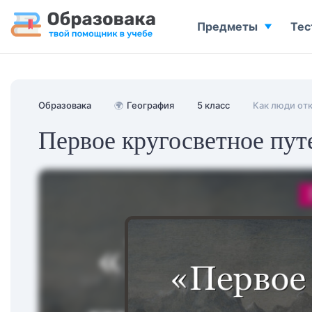
Предметы
Тес
Образовака
🌍
География
5 класс
Как люди от
Первое кругосветное пу