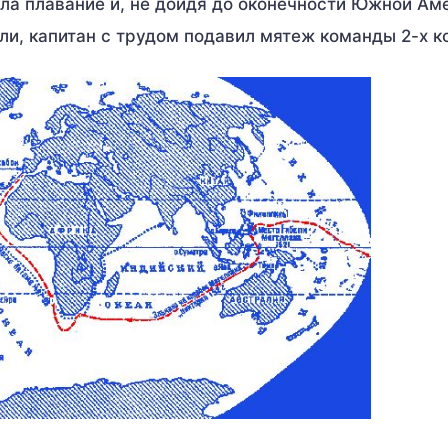
а плавание и, не дойдя до оконечности Южной Ам
ели, капитан с трудом подавил мятеж команды 2-х к