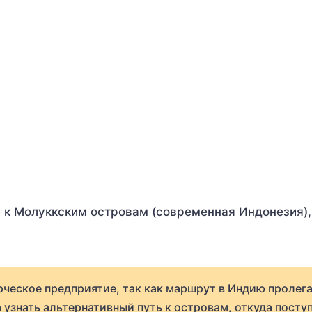
 к Молуккским островам (современная Индонезия),
ческое предприятие, так как маршрут в Индию пролега
узнать альтернативный путь к островам, откуда посту