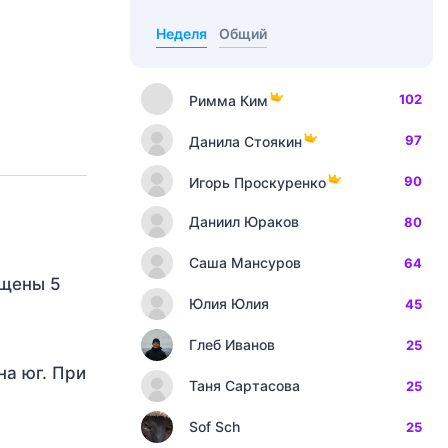
Неделя
Общий
102
Римма Ким
97
Данила Стоякин
90
Игорь Проскуренко
Даниил Юраков
80
Саша Мансуров
64
ащены 5
Юлия Юлия
45
Глеб Иванов
25
на юг. При
Таня Сартасова
25
Sof Sch
25