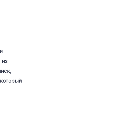
и
 из
иск,
 который