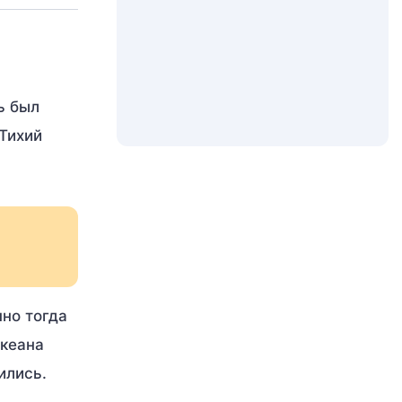
ь был
 Тихий
нно тогда
океана
ились.