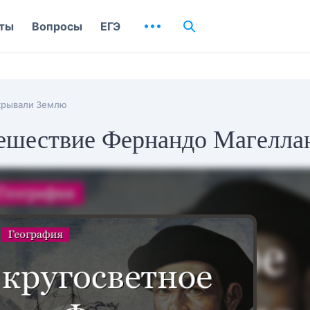
ты
Вопросы
ЕГЭ
крывали Землю
тешествие Фернандо Магелла