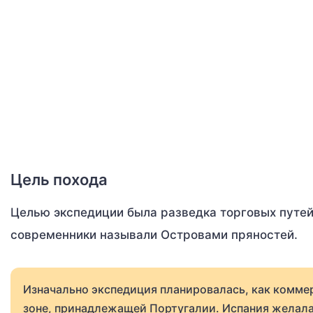
Цель похода
Целью экспедиции была разведка торговых путей
современники называли Островами пряностей.
Изначально экспедиция планировалась, как коммер
зоне, принадлежащей Португалии. Испания желала 