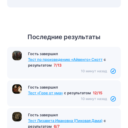
Последние результаты
Гость завершил
Гость завершил
Тест «Простакова» (Недоросль)
с результатом
Тест по произведению «Айвенго» Скотт
с
8/10
результатом
7/13
10 минут назад
10 минут назад
Гость завершил
Тест «Горе от ума»
с результатом
12/15
10 минут назад
Гость завершил
Тест Лизавета Ивановна (Пиковая Дама)
с