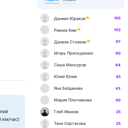
105
Даниил Юраков
102
Римма Ким
97
Данила Стоякин
Игорь Проскуренко
90
Саша Мансуров
64
Юлия Юлия
45
Яна Богданова
43
Мария Плотникова
40
.
елей
Глеб Иванов
25
 км/час)
Таня Сартасова
25