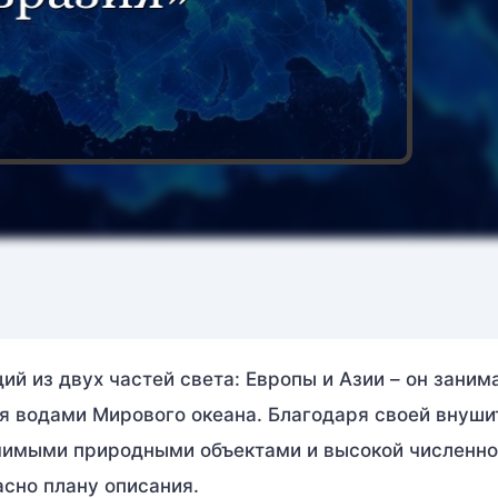
й из двух частей света: Европы и Азии – он занима
ся водами Мирового океана. Благодаря своей внуш
чимыми природными объектами и высокой численн
асно плану описания.