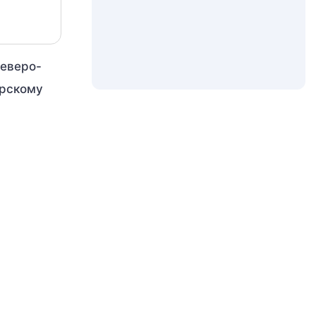
северо-
арскому