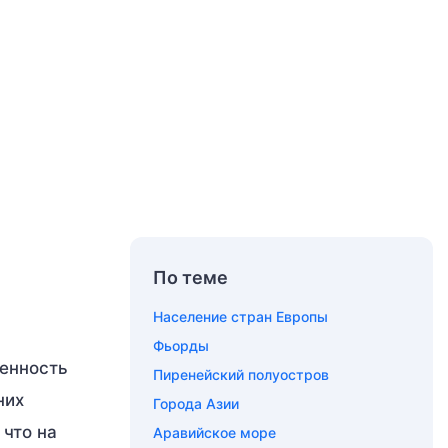
По теме
Население стран Европы
Фьорды
женность
Пиренейский полуостров
них
Города Азии
 что на
Аравийское море