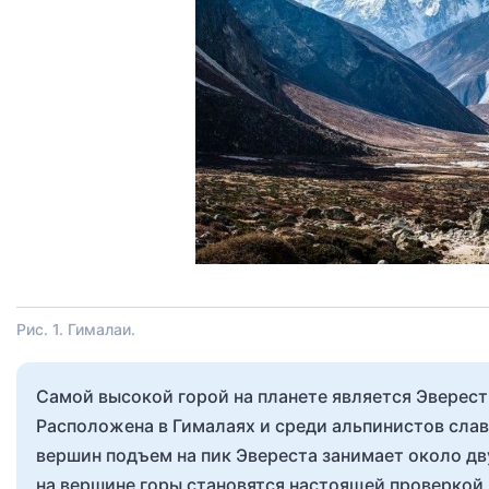
Рис. 1. Гималаи.
Самой высокой горой на планете является Эверест
Расположена в Гималаях и среди альпинистов сла
вершин подъем на пик Эвереста занимает около дв
на вершине горы становятся настоящей проверкой 