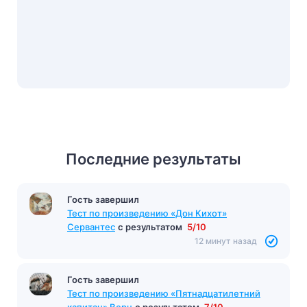
Последние результаты
Гость завершил
Гость завершил
Тест «Маленький принц»
с результатом
11/14
Тест по произведению «Дон Кихот»
12 минут назад
Сервантес
с результатом
5/10
12 минут назад
Гость завершил
Тест по произведению «Пятнадцатилетний