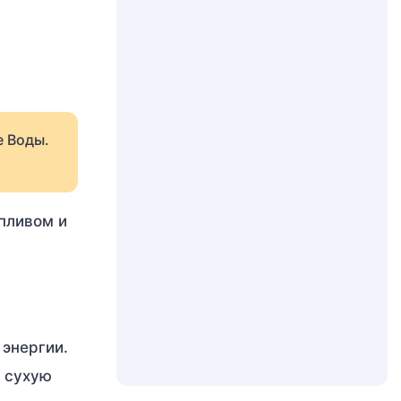
е Воды.
пливом и
 энергии.
т сухую