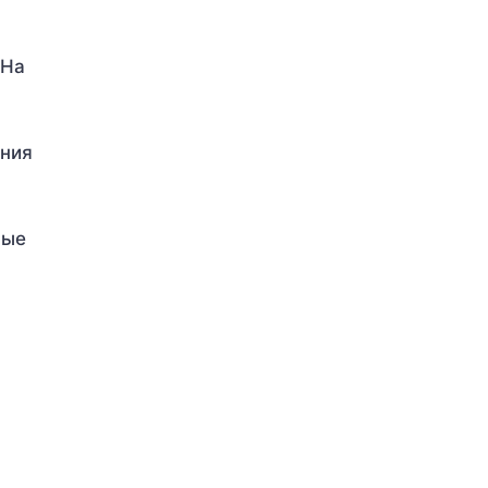
 На
ения
ные