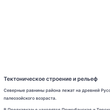
Тектоническое строение и рельеф
Северные равнины района лежат на древней Рус
палеозойского возраста.
В Предкавказье находятся Прикубанская и Терск