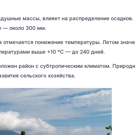
душные массы, влияет на распределение осадков.
е — около 300 мм.
а отмечается понижение температуры. Летом знач
пературами выше +10 ºС — до 240 дней.
оложен район с субтропическим климатом. Природ
звития сельского хозяйства.