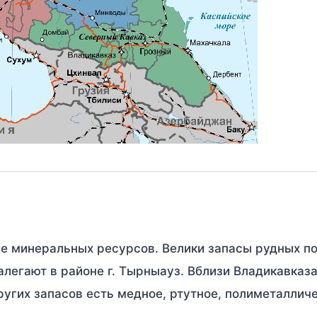
ие минеральных ресурсов. Велики запасы рудных п
егают в районе г. Тырныауз. Вблизи Владикавказ
угих запасов есть медное, ртутное, полиметаллич