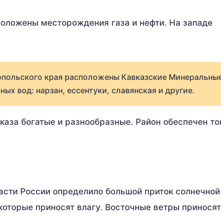
положены месторождения газа и нефти. На западе
опольского края расположены Кавказские Минеральны
х вод: нарзан, ессентуки, славянская и другие.
аза богатые и разнообразные. Район обеспечен то
асти России определило большой приток солнечной
которые приносят влагу. Восточные ветры принося