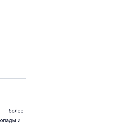
в — более
гопады и