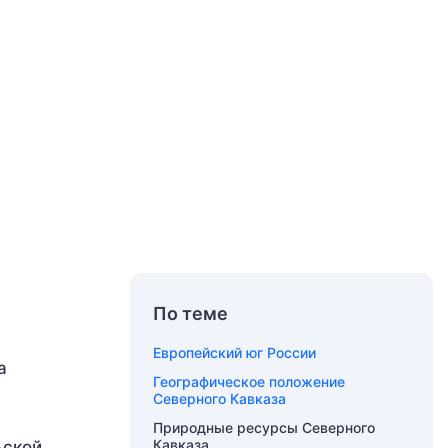
По теме
Европейский юг России
а
Географическое положение
Северного Кавказа
Природные ресурсы Северного
Кавказа
ьской