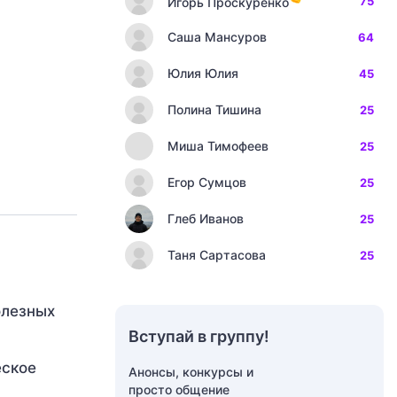
75
Игорь Проскуренко
Саша Мансуров
64
Юлия Юлия
45
Полина Тишина
25
Миша Тимофеев
25
Егор Сумцов
25
Глеб Иванов
25
Таня Сартасова
25
олезных
Вступай в группу!
а
еское
Анонсы, конкурсы и
просто общение