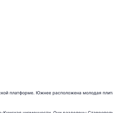
ской платформе. Южнее расположена молодая плит
о-Кумская низменности. Они разделены Ставропол