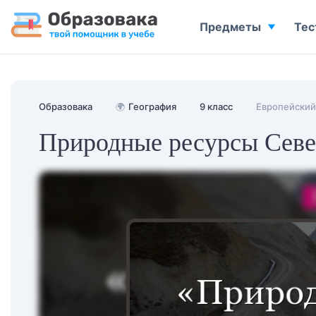
Предметы
Тес
Образовака
🌍
География
9 класс
Европейский
Природные ресурсы Севе