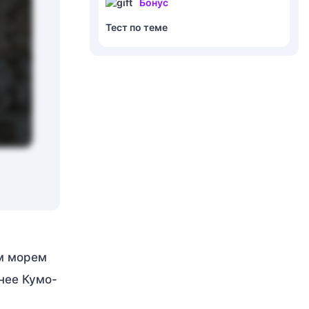
Бонус
Тест по теме
им морем
нее Кумо-