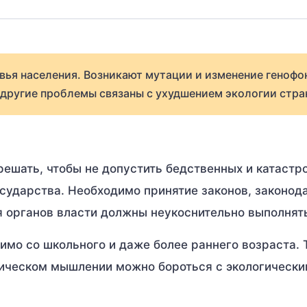
вья населения. Возникают мутации и изменение генофо
 другие проблемы связаны с ухудшением экологии стра
ешать, чтобы не допустить бедственных и катастр
осударства. Необходимо принятие законов, законод
 органов власти должны неукоснительно выполнят
имо со школьного и даже более раннего возраста. 
гическом мышлении можно бороться с экологическ