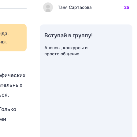
Таня Сартасова
25
нда,
Вступай в группу!
ны.
Анонсы, конкурсы и
просто общение
офических
ательных
ься.
Только
ими