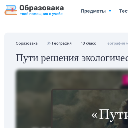
Предметы
Тес
Образовака
🌍
География
10 класс
География 
Пути решения экологичес