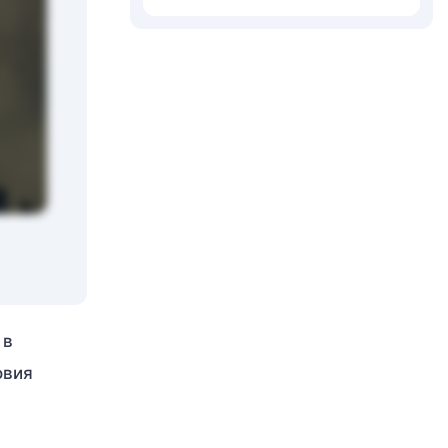
 в
овия