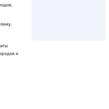
ходов.
блему,
щиты
ородов и