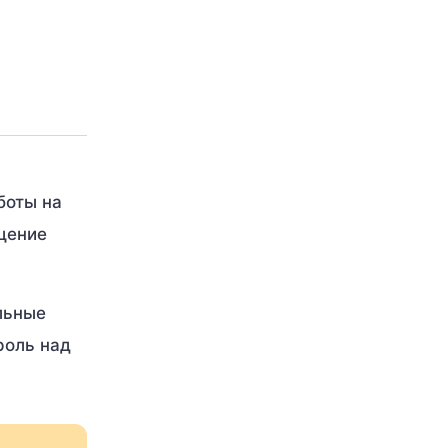
боты на
ущение
льные
роль над