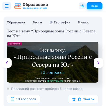
Вход
Образовака
Тесты
🌍
География
8 класс
Тест на тему “Природные зоны России с Севера
на Юг”
Последний раз тест пройден 5 часов назад.
10 вопросов
Знаток