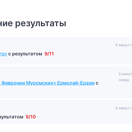
ие результаты
6 минут 
го»
с результатом
9/11
6 мину
назад
 и Февронии Муромских» Ермолай-Еразм
с
6 минут 
езультатом
9/10