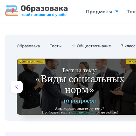
Предметы
Тес
Образовака
Тесты
⚖️
Обществознание
7 класс