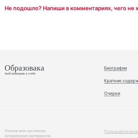
Не подошло? Напиши в комментариях, чего не х
Образовака
Биографии
твой помощник в учебе
Краткие содер
Очерки
Полное или частичное
Пользовательск
копирование материалов