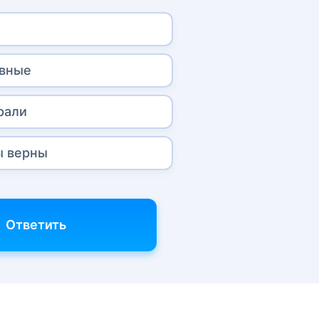
ивные
рали
ы верны
Ответить