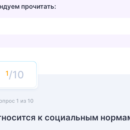
ндуем прочитать:
/10
опрос
1
из
10
относится к социальным норма